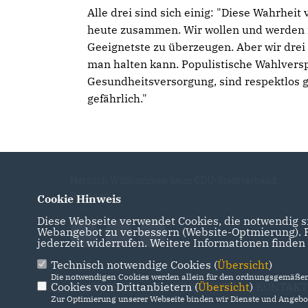
Alle drei sind sich einig: "Diese Wahrhei
heute zusammen. Wir wollen und werden i
Geeignetste zu überzeugen. Aber wir drei
man halten kann. Populistische Wahlver
Gesundheitsversorgung, sind respektlos 
gefährlich."
Herzlich Willkommen beim CDU-Stadtverband
Ratingen
Cookie Hinweis
Diese Webseite verwendet Cookies, die notwendig si
Webangebot zu verbessern (Website-Optmierung). Fü
jederzeit widerrufen. Weitere Informationen finden
Technisch notwendige Cookies (
Übersicht
)
Die notwendigen Cookies werden allein für den ordnungsgemäßen 
Cookies von Drittanbietern (
IMPRESSUM
DATENSCHUTZ
Übersicht
)
KONTAKT
Zur Optimierung unserer Webseite binden wir Dienste und Angebot