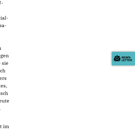
U-
ial-
sa-
n
egen
 sie
ich
ers
tes,
lsch
eute
.
t im