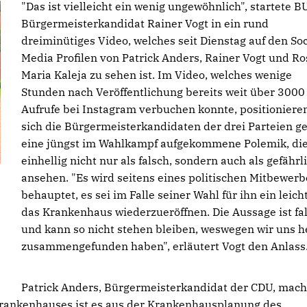
"Das ist vielleicht ein wenig ungewöhnlich", startete B
Bürgermeisterkandidat Rainer Vogt in ein rund
dreiminütiges Video, welches seit Dienstag auf den Soc
Media Profilen von Patrick Anders, Rainer Vogt und Ro
Maria Kaleja zu sehen ist. Im Video, welches wenige
Stunden nach Veröffentlichung bereits weit über 3000
Aufrufe bei Instagram verbuchen konnte, positioniere
sich die Bürgermeisterkandidaten der drei Parteien g
eine jüngst im Wahlkampf aufgekommene Polemik, die
einhellig nicht nur als falsch, sondern auch als gefährl
ansehen. "Es wird seitens eines politischen Mitbewerb
behauptet, es sei im Falle seiner Wahl für ihn ein leich
das Krankenhaus wiederzueröffnen. Die Aussage ist fa
und kann so nicht stehen bleiben, weswegen wir uns h
zusammengefunden haben", erläutert Vogt den Anlass
Patrick Anders, Bürgermeisterkandidat der CDU, mach
 Krankenhauses ist es aus der Krankenhausplanung des