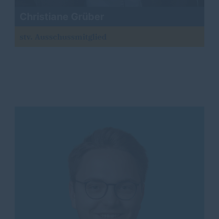
Christiane Grüber
stv. Ausschussmitglied