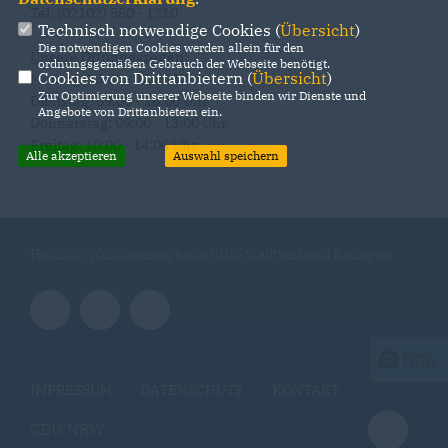
Tel: (02102) 550 - 1210
Technisch notwendige Cookies (
Übersicht
)
Die notwendigen Cookies werden allein für den
Unsere Öffnungszeiten:
ordnungsgemäßen Gebrauch der Webseite benötigt.
Cookies von Drittanbietern (
Übersicht
)
Montag: 15:00 - 18:00 Uhr
Zur Optimierung unserer Webseite binden wir Dienste und
Dienstag: 09:00 - 16:00 Uhr
Angebote von Drittanbietern ein.
Donnerstag: 09:00 - 13:00 Uhr
Freitag: 10:00 - 14:00 Uhr
Alle akzeptieren
Auswahl speichern
Herzlich Willkommen beim CDU-Stadtverband Ratingen
IMPRESSUM
DATENSCHUTZ
KONTAKT
CDU NRW