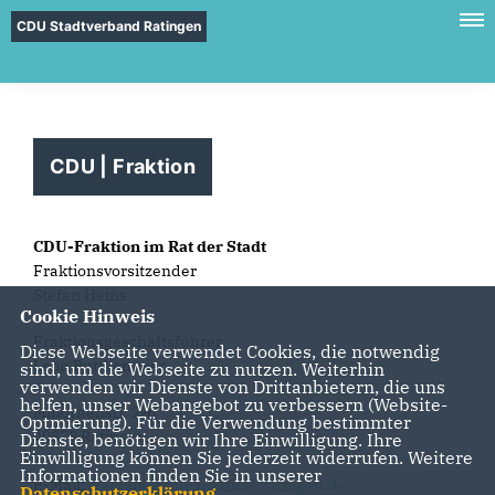
CDU Stadtverband Ratingen
CDU | Fraktion
CDU-Fraktion im Rat der Stadt
Fraktionsvorsitzender
Stefan Heins
Cookie Hinweis
Fraktionsgeschäftsführer
Diese Webseite verwendet Cookies, die notwendig
Leon Puttkammer
sind, um die Webseite zu nutzen. Weiterhin
verwenden wir Dienste von Drittanbietern, die uns
helfen, unser Webangebot zu verbessern (Website-
Minoritenstr. 2-6
Optmierung). Für die Verwendung bestimmter
40878 Ratingen
Dienste, benötigen wir Ihre Einwilligung. Ihre
Einwilligung können Sie jederzeit widerrufen. Weitere
Informationen finden Sie in unserer
E-Mail:
fraktion@cdu-fraktion-ratingen.de
Datenschutzerklärung
.