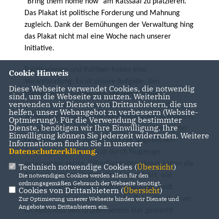
"Bring them home now" am Ratssaal zu platzieren.
Das Plakat ist politische Forderung und Mahnung
zugleich. Dank der Bemühungen der Verwaltung hing
das Plakat nicht mal eine Woche nach unserer
Initiative.
Politikerinnen und Politiker haben eine
Cookie Hinweis
Verantwortung. Es ist unsere Aufgabe, den
Diese Webseite verwendet Cookies, die notwendig
Wählerwillen umzusetzen, die Steuermittel
sind, um die Webseite zu nutzen. Weiterhin
verwenden wir Dienste von Drittanbietern, die uns
verantwortungsvoll auszugeben und nach bestem
helfen, unser Webangebot zu verbessern (Website-
Wissen und Gewissen für die Bevölkerung zu handeln.
Optmierung). Für die Verwendung bestimmter
Dienste, benötigen wir Ihre Einwilligung. Ihre
Komplettes Unverständnis hat daher ein Antrag der
Einwilligung können Sie jederzeit widerrufen. Weitere
Grünen ausgelöst, der sich mit der angeblichen
Informationen finden Sie in unserer
Datenschutzerklärung
.
Gefahr von Ultrafeinstaub durch Flugzeuge
auseinander setzte. Öffentlichkeitswirksam haben die
Technisch notwendige Cookies (
Übersicht
)
Grünen in einer Medienmitteilung erklärt, wie
Die notwendigen Cookies werden allein für den
ordnungsgemäßen Gebrauch der Webseite benötigt.
schlimm die Gefahren seien und dass die Stadt
Cookies von Drittanbietern (
Übersicht
)
reagieren müsse - ungeachtet der Tatsache, dass wir
Zur Optimierung unserer Webseite binden wir Dienste und
Angebote von Drittanbietern ein.
im Ausschuss den Grünen bereits klar gemacht