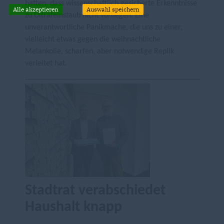
hatten, dass wissenschaftlich gesicherte Erkenntnisse
Alle akzeptieren
Auswahl speichern
zu Ultrafeinstaub nicht vorliegen. Eine
unverantwortliche Panikmache, die uns zu einer,
vielleicht etwas gegen die weihnachtliche
Melankolie, scharfen, aber notwendige Replik
verleitet hat.
Stadtrat verabschiedet
Haushalt knapp