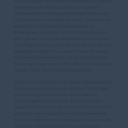
Schaffung eines zweiten Kindergartens im Stadtteil
(siehe separate Mittelung hierzu) zusammen.
Insbesondere der dringend benötigte Neubau von
OGS-Räumen an der Wilhelm-Busch-Schule werde
einen direkt spürbaren Einfluss haben, so
Pfotenhauer, die für die CDU im Schulausschuss
sitzt. „Bisher reichen die Kapazitäten für die hohe
Nachfrage nicht aus, das wird sich mit dem Neubau
endgültig erledigt haben, dann können wir jedem
Kind einen Platz anbieten, was für die Eltern eine
bisher nicht dagewesene Planbarkeit und Sicherheit
schafft“, freut sich die Christdemokratin.
Konkret hat der Rat in seiner finalen Sitzung vor der
Sommerpause beschlossen, dass das Großprojekt
mit acht Gruppenräumen an der Straße Am
Altenhof gebaut werden soll. Besonderer Clou
dabei: Die Stadt nutzt, wie von der CDU auch vorher
gefordert, einen sogenannten Totalunternehmer,
der den kompletten Bau übernimmt und spart sich
damit die zeitaufwändigen Ausschreibungen.