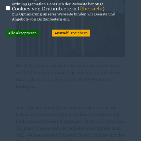
ordnungsgemäßen Gebrauch der Webseite benötigt.
Cookies von Drittanbietern (
Übersicht
)
Zur Optimierung unserer Webseite binden wir Dienste und
Angebote von Drittanbietern ein.
Alle akzeptieren
Auswahl speichern
Der Gebäudekomplex der Wilhelm-Busch-Schule
wird bald um einen zusätzlichen Bau für die offene
Ganztagsbetreuung ergänzt | © CDU-Fraktion
Ratingen.
Für Höseler und Eggerscheidter Eltern sind die
Beschlüsse der heutigen Ratssitzung denkwürdig
und zukunftssichernd zugleich“, fasst CDU-Ratsfrau
Tatjana Pfotenhauer die gefällten Beschlüsse zum
OGS-Neubau an der Wilhelm-Busch-Schule und der