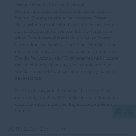
Michael Droste, CDU-Ratsherr und
Bezirksausschussvorsitzender in Hösel, erklärt
hierzu: „Die engagierte Arbeit unseres Ersten
Beigeordneten und Schuldezernent Patrick Anders
macht sich für Hösel voll bezahlt. Die Vergabe an
einen Totalunternehmer ist mit höheren Kosten
verbunden, ermöglicht jedoch eine schnellere und
effizientere Bauweise, was wir absolut priorisieren.
Für die Verwaltung sind Totalvergaben nicht immer
eine leichte Entscheidung, umso dankbarer sind
wir, dass unser Schuldezernent hier pragmatisch
angesetzt hat.“
Die Verwaltung geht davon aus, das Gebäude ab
dem Schuljahr 2026/2027 in Betrieb zu nehmen und
dann die entsprechenden Kapazitäten anbieten zu
können.
02.07.2024, 22:17 Uhr