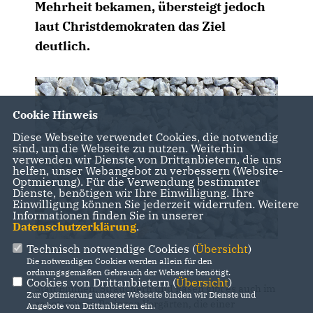
Mehrheit bekamen, übersteigt jedoch
laut Christdemokraten das Ziel
deutlich.
Cookie Hinweis
Diese Webseite verwendet Cookies, die notwendig
sind, um die Webseite zu nutzen. Weiterhin
verwenden wir Dienste von Drittanbietern, die uns
helfen, unser Webangebot zu verbessern (Website-
Optmierung). Für die Verwendung bestimmter
Dienste, benötigen wir Ihre Einwilligung. Ihre
Einwilligung können Sie jederzeit widerrufen. Weitere
Informationen finden Sie in unserer
Datenschutzerklärung
.
Technisch notwendige Cookies (
Übersicht
)
Die notwendigen Cookies werden allein für den
ordnungsgemäßen Gebrauch der Webseite benötigt.
Cookies von Drittanbietern (
Übersicht
)
Statt Blumen, Sträuchern und Rasen gibt es auch im
Zur Optimierung unserer Webseite binden wir Dienste und
sonst grünen Ratingen Vorgärten, die einer
Angebote von Drittanbietern ein.