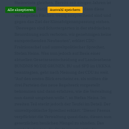
Steinwüste gleichen. Bereits seit einigen Jahren ist
man sich in Ratingen politisch einig, dass diese
Alle akzeptieren
Auswahl speichern
versiegelten Flächen wenig ansprechend sind und
gegen das Ziel der Klimafolgenanpassung stehen.
"Deswegen sind Schottergärten in der städtischen
Bauordnung auch verboten, wir genehmigen keine
entsprechenden Neubauten", erklärt CDU-
Fraktionschef und umweltpolitischer Sprecher,
Stefan Heins. Was nun jedoch auf Basis einer
aktuellen Gesetzesentscheidung auf Landesebene
BÜNDNIS 90/DIE GRÜNEN, BU und SPD im UKKNA
beantragten, geht nach Meinung der CDU zu weit.
"Auf den ersten Blick erscheint es, als wollten die
drei Parteien das neue Regelwerk vorgestellt
bekommen und dann erfahren, wie die Verwaltung
nun damit umgehen wolle.", so Stefan Heins. Im
zweiten Teil steckt jedoch der Teufel im Detail. Der
umweltpolitische Sprecher erklärt: "Dieser Passus
verpflichtet die Verwaltung quasi dazu, diesen nun
gesetzlichen baulichen Mängel zu ahnden. Das