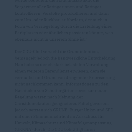
würde bedeuten, die Stadt müsste aktiv die
Vorgärtner aller Ratingerinnen und Ratinger
kontrollieren, Verstöße protokollieren und dann
zum Um- oder Rückbau auffordern, der auch in
Form von Versiegelung durch die Erstellung eines
Parkplatzes oder ähnliches passieren könnte, was
ebenfalls nicht in unserem Sinne ist."
Der CDU-Chef versteht die Grundintention,
bemängelt jedoch die handwerkliche Entscheidung.
Man habe so der eh stark belasteten Verwaltung
einen weiteren Bärendienst erwiesen, dem sie
vermutlich auf Grund von dringender Priorisierung
nicht nachkommen kann. Informationen zu den
Nachteilen von Schottergärten sowie zur neuen
Regelung wären nach Meinung der
Christdemokraten geeigneteres Mittel gewesen,
jedoch setzten sich GRÜNE, Bürger Union und SPD
mit einer Stimmenmehrheit im Ausschuss für
Umwelt, Klimaschutz und Klimafolgenanpassung
(UKKNA) durch. Die CDU bekräftigt ihren