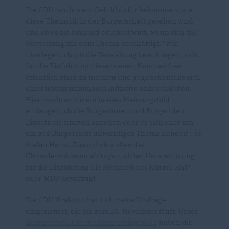
Die CDU möchte ein Gefühl dafür bekommen, wie
diese Thematik in der Bürgerschaft gesehen wird
und ob es als lohnend erachtet wird, wenn sich die
Verwaltung mit dem Thema beschäftigt. "Wir
überlegen, ob wir die Verwaltung beauftragen, sich
für die Einführung dieser neuen Kennzeichen
öffentlich stark zu machen und gegebenenfalls sich
einer überkommunalen Initiative anzuschließen.
Hier möchten wir ein breites Meinungsbild
einfangen, ob die Bürgerinnen und Bürger den
Einsatz als sinnvoll ansehen oder es sich eher um
ein aus Bürgersicht unwichtiges Thema handelt", so
Stefan Heins. Zusätzlich wollen die
Christdemokraten abfragen, ob bei Unterstützung
für die Einführung die Mehrheit das Kürzel 'RAT'
oder 'RTG' bevorzugt.
Die CDU-Fraktion hat dafür eine Umfrage
eingerichtet, die bis zum 28. November läuft. Unter
kennzeichen.cdu-fraktion-ratingen.de
haben die