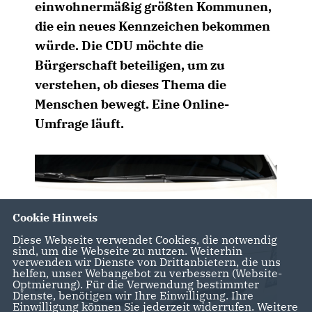
einwohnermäßig größten Kommunen,
die ein neues Kennzeichen bekommen
würde. Die CDU möchte die
Bürgerschaft beteiligen, um zu
verstehen, ob dieses Thema die
Menschen bewegt. Eine Online-
Umfrage läuft.
Cookie Hinweis
Diese Webseite verwendet Cookies, die notwendig
sind, um die Webseite zu nutzen. Weiterhin
verwenden wir Dienste von Drittanbietern, die uns
helfen, unser Webangebot zu verbessern (Website-
Optmierung). Für die Verwendung bestimmter
Dienste, benötigen wir Ihre Einwilligung. Ihre
Einwilligung können Sie jederzeit widerrufen. Weitere