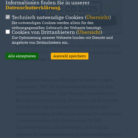
Informationen finden Sie in unserer
Datenschutzerklärung
.
Technisch notwendige Cookies (
Übersicht
)
Die notwendigen Cookies werden allein für den
ordnungsgemäßen Gebrauch der Webseite benötigt.
Cookies von Drittanbietern (
Übersicht
)
Zur Optimierung unserer Webseite binden wir Dienste und
Angebote von Drittanbietern ein.
Soll Ratingen irgendwann ein eigenes Kennzeichen
haben? Die CDU erfragt das Interesse daran in einer
Alle akzeptieren
Auswahl speichern
Onlineumfrage (Illustration)
Die meisten Autos auf Ratingens Straßen tragen
prominent "ME" als Kennzeichenkürzel auf den
Nummernschildern. Kein Wunder, schließlich ist
Ratingen kreisangehörig, Mettmann die Kreisstadt
und gleichzeitig namensgebend für einen der
einwohnermäßig größten Landkreise Deutschlands.
"Und doch sehen sich viele der fast 90.000
Einwohnerinnen und Einwohner nach einem
eigenen Kennzeichenkürzel, zumindest kriegen wir